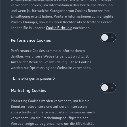
Zurück nach oben
verwendet Cookies, um Informationen darüber zu speichern, ob
und wenn ja, für welche Kategorien von Cookies Benutzer ihre
Einwilligung erteilt haben. Weitere Informationen zum Ensighten
Modelle
Privacy Manager, sowie zu Ihren Rechten als betroffene Person
können Sie in unserer
Cookie Richtlinie
nachlesen.
Kaufen & leasen
Alle Modelle
Performance Cookies
Modelle vergleichen
Service & Zubehör
Performance Cookies sammeln Informationen
Neuwagensuche
darüber, wie unsere Webseite genutzt wird (z. B.
Elektromodelle
Anzahl der Besuche, Verweildauer). Diese Cookies
Gebrauchtwagensuche
Support
werden zur Optimierung der Webseite verwendet.
Saisonale Angebote
Plug-in-Hybride
Gebrauchtwagen
Einstellungen anpassen
Audi Services
Über Audi
Kundenservice
Finanzierung
Marketing Cookies
Garantie
Händlersuche
Aktionen & Angebote
Unternehmen
Marketing Cookies werden verwendet, um für die
Audi digital services
Benutzer relevantere und auf deren Interessen
Audi Code
Geschäftskunden
Karriere
zugeschnittene Inhalte anzubieten. Sie werden auch
myAudi
verwendet, um die Erscheinungshäufigkeit einer
Häufige Fragen (FAQ)
Investor Relations
Werbeanzeige zu begrenzen und um die Effektivität