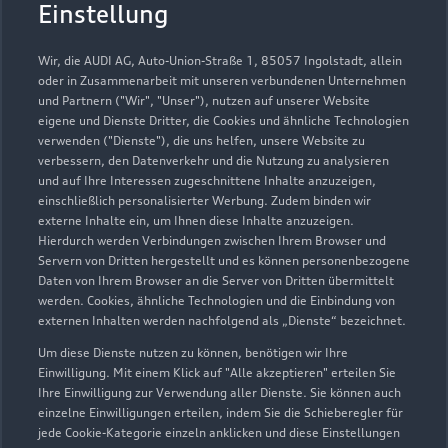
Kaisermobile GmbH
Einstellung
Servicepartner
e-tron
Wir, die AUDI AG, Auto-Union-Straße 1, 85057 Ingolstadt, allein
oder in Zusammenarbeit mit unseren verbundenen Unternehmen
und Partnern ("Wir", "Unser"), nutzen auf unserer Website
eigene und Dienste Dritter, die Cookies und ähnliche Technologien
verwenden ("Dienste"), die uns helfen, unsere Website zu
verbessern, den Datenverkehr und die Nutzung zu analysieren
und auf Ihre Interessen zugeschnittene Inhalte anzuzeigen,
einschließlich personalisierter Werbung. Zudem binden wir
externe Inhalte ein, um Ihnen diese Inhalte anzuzeigen.
Hierdurch werden Verbindungen zwischen Ihrem Browser und
Servern von Dritten hergestellt und es können personenbezogene
Daten von Ihrem Browser an die Server von Dritten übermittelt
werden. Cookies, ähnliche Technologien und die Einbindung von
externen Inhalten werden nachfolgend als „Dienste“ bezeichnet.
Um diese Dienste nutzen zu können, benötigen wir Ihre
Am Rosengarten 1
Einwilligung. Mit einem Klick auf "Alle akzeptieren" erteilen Sie
06406 Bernburg
Ihre Einwilligung zur Verwendung aller Dienste. Sie können auch
einzelne Einwilligungen erteilen, indem Sie die Schieberegler für
jede Cookie-Kategorie einzeln anklicken und diese Einstellungen
03471 36100