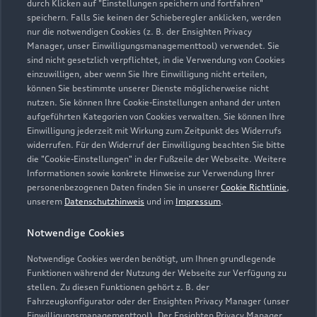
durch Klicken auf "Einstellungen speichern und fortfahren"
speichern. Falls Sie keinen der Schieberegler anklicken, werden
service@kaisermobile.de
nur die notwendigen Cookies (z. B. der Ensighten Privacy
Manager, unser Einwilligungsmanagementtool) verwendet. Sie
sind nicht gesetzlich verpflichtet, in die Verwendung von Cookies
Kontaktdaten herunterladen
einzuwilligen, aber wenn Sie Ihre Einwilligung nicht erteilen,
können Sie bestimmte unserer Dienste möglicherweise nicht
nutzen. Sie können Ihre Cookie-Einstellungen anhand der unten
aufgeführten Kategorien von Cookies verwalten. Sie können Ihre
Öffnungszeiten
Einwilligung jederzeit mit Wirkung zum Zeitpunkt des Widerrufs
widerrufen. Für den Widerruf der Einwilligung beachten Sie bitte
die "Cookie-Einstellungen" in der Fußzeile der Webseite. Weitere
Informationen sowie konkrete Hinweise zur Verwendung Ihrer
Service
personenbezogenen Daten finden Sie in unserer
Cookie Richtlinie
,
Geschlossen
,
öffnet am
Montag 06:30
unserem
Datenschutzhinweis
und im
Impressum
.
Notwendige Cookies
Teile- und Zubehörverkauf
Geschlossen
,
öffnet am
Montag 06:30
Notwendige Cookies werden benötigt, um Ihnen grundlegende
Funktionen während der Nutzung der Webseite zur Verfügung zu
stellen. Zu diesen Funktionen gehört z. B. der
Fahrzeugkonfigurator oder der Ensighten Privacy Manager (unser
Einwilligungsmanagementtool). Der Ensighten Privacy Manager